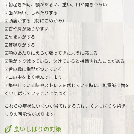
☑朝起きた時、顎がだるい、重い、口が開きづらい
☑歯が痛い、しみたりする
☑頭痛がする（特にこめかみ）
☑首や肩が凝りやすい
☑めまいがする
☑耳鳴りがする
☑顎のあたりにえらが張ってきたように感じる
☑歯がすり減っている、欠けていると指摘されたことがある
☑舌の縁に歯型がついている
☑口の中をよく噛んでしまう
☑集中している時やストレスを感じている時に、無意識に歯を
くいしばっていることに気づく
これらの症状にいくつか当てはまる方は、くいしばりや歯ぎ
しりの可能性があります。
食いしばりの対策