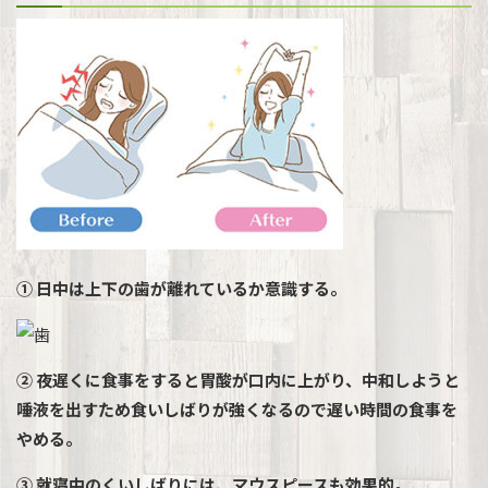
① 日中は上下の歯が離れているか意識する。
② 夜遅くに食事をすると胃酸が口内に上がり、中和しよう
と
唾液を
出すため食いしばりが
強くなるので
遅い時間の食事を
やめる。
③ 就寝中のくいしばりには、マウスピースも効果的。