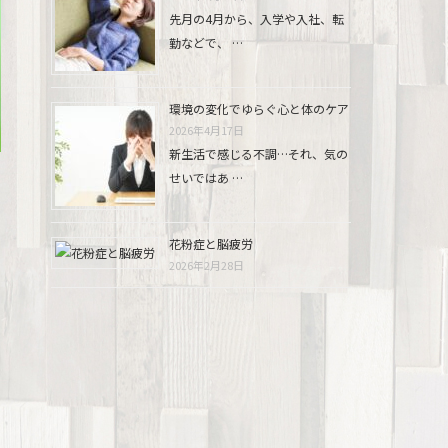
先月の4月から、入学や入社、転
勤などで、 …
環境の変化でゆらぐ心と体のケア
2026年4月17日
新生活で感じる不調…それ、気の
せいではあ …
花粉症と脳疲労
2026年2月28日