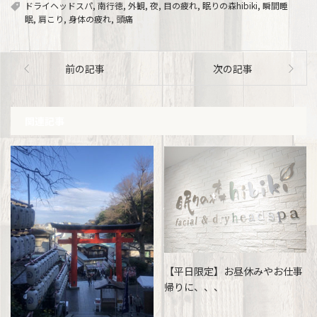
ドライヘッドスパ
,
南行徳
,
外観
,
夜
,
目の疲れ
,
眠りの森hibiki
,
瞬間睡
眠
,
肩こり
,
身体の疲れ
,
頭痛
前の記事
次の記事
関連記事
【平日限定】お昼休みやお仕事
帰りに、、、