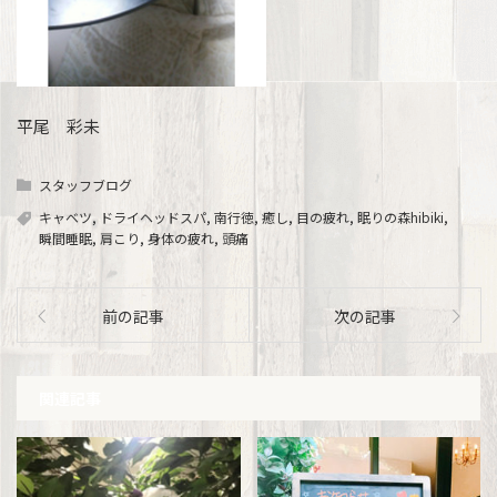
平尾 彩未
スタッフブログ
キャベツ
,
ドライヘッドスパ
,
南行徳
,
癒し
,
目の疲れ
,
眠りの森hibiki
,
瞬間睡眠
,
肩こり
,
身体の疲れ
,
頭痛
前の記事
次の記事
関連記事