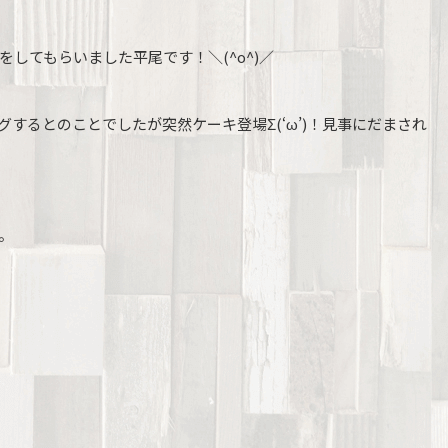
してもらいました平尾です！＼(^o^)／
するとのことでしたが突然ケーキ登場Σ(‘ω’)！見事にだまされ
。