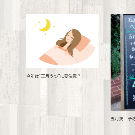
今年は“正月うつ”に要注意？！
五月病 予