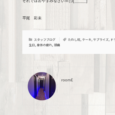
それではおやすみなさい≡(:3[＿＿＿]
平尾 彩未
スタッフブログ
たわし枕
,
ケーキ
,
サプライズ
,
ド
生日
,
身体の疲れ
,
頭痛
roomE