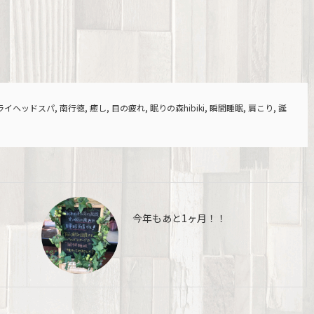
ライヘッドスパ
,
南行徳
,
癒し
,
目の疲れ
,
眠りの森hibiki
,
瞬間睡眠
,
肩こり
,
誕
今年もあと1ヶ月！！