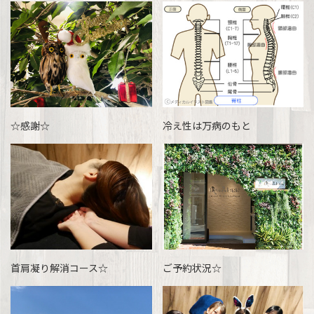
☆感謝☆
冷え性は万病のもと
首肩凝り解消コース☆
ご予約状況☆