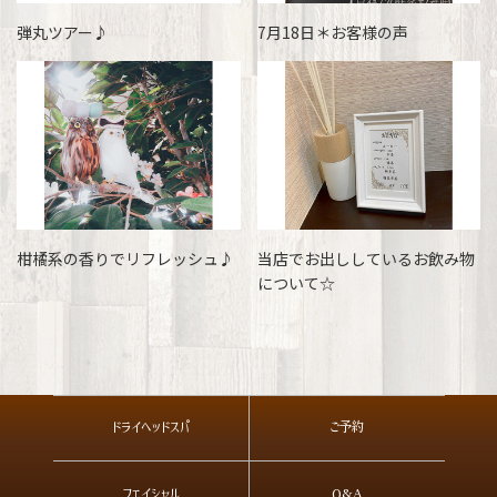
弾丸ツアー♪
7月18日＊お客様の声
柑橘系の香りでリフレッシュ♪
当店でお出ししているお飲み物
について☆
ドライヘッドスパ
ご予約
フェイシャル
Q&A