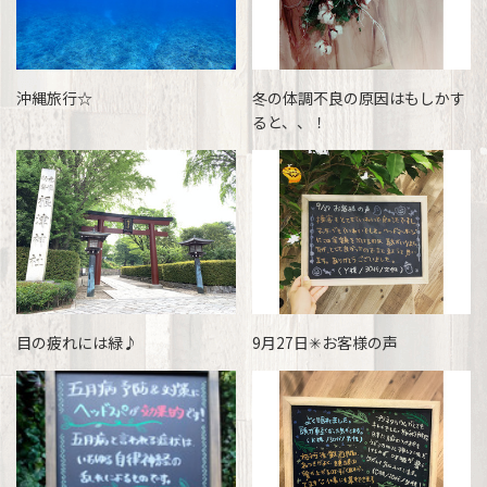
沖縄旅行☆
冬の体調不良の原因はもしかす
ると、、！
目の疲れには緑♪
9月27日✳お客様の声