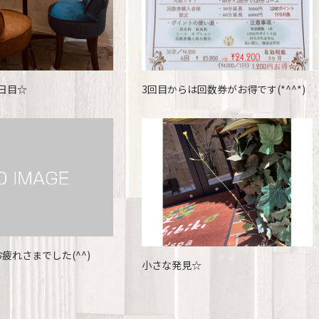
日目☆
3回目からは回数券がお得です(*^^*)
疲れさまでした(^^)
小さな発見☆