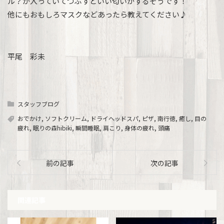
ル？が入っていてつぶすといい匂いがするそうです！
他にもおもしろマスクなどあったら教えてください♪
平尾 彩未
スタッフブログ
おでかけ
,
ソフトクリーム
,
ドライヘッドスパ
,
ピザ
,
南行徳
,
癒し
,
目の
疲れ
,
眠りの森hibiki
,
瞬間睡眠
,
肩こり
,
身体の疲れ
,
頭痛
前の記事
次の記事
関連記事