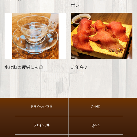
ポン
水は脳の疲労にも◎
忘年会♪
ドライヘッドスパ
ご予約
フェイシャル
Q&A