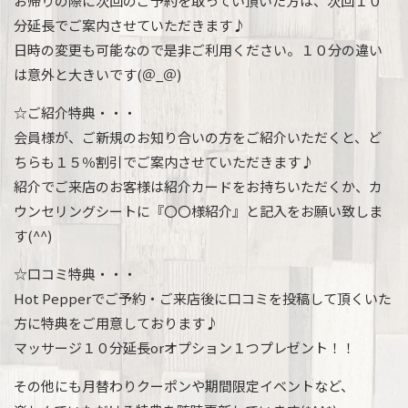
お帰りの際に次回のご予約を取ってい頂いた方は、次回１０
分延長でご案内させていただきます♪
日時の変更も可能なので是非ご利用ください。１０分の違い
は意外と大きいです(＠_＠)
☆ご紹介特典・・・
会員様が、ご新規のお知り合いの方をご紹介いただくと、ど
ちらも１５％割引でご案内させていただきます♪
紹介でご来店のお客様は紹介カードをお持ちいただくか、カ
ウンセリングシートに『〇〇様紹介』と記入をお願い致しま
す(^^)
☆口コミ特典・・・
Hot Pepperでご予約・ご来店後に口コミを投稿して頂くいた
方に特典をご用意しております♪
マッサージ１０分延長orオプション１つプレゼント！！
その他にも月替わりクーポンや期間限定イベントなど、