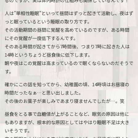
るのですが、実は体内時計の仕組みも関係しているんです！
人は”単相性睡眠”といって昼間はずっと起きて活動し、夜はず
っと眠っているという睡眠の取り方です。
その活動期間の昼間に覚醒を高めているのですが、ある時間
にその覚醒が一度低下するんです。
そのある時間が起きてから7時間後、つまり7時に起きた人は
14時というちょうど昼食後に低下します。
朝や夜はこの覚醒は高まっているので眠くならないのだそうで
す。
確かにこの話を知ってから、幼稚園の頃、14時頃はお昼寝の
時間だったなぁ…と思い出しました。
その後のお菓子が楽しみであまり寝ませんでしたが…。笑
昼食をとる事で血糖値が上がることなど、眠気の原因は他に
もありますが、根本的な原因としてはやはり睡眠不足は大き
いそうです。